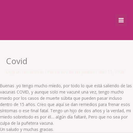
Ir
al
contenido
Covid
Deja un comentario
/ Por
La voz de los padres
/
abril 11, 2026
Buenas .yo tengo mucho miedo, por todo lo que está saliendo de las
vacunas COVID, y aunque solo me vacuné una vez, tengo mucho
miedo por los casos de muerte súbita que pueden pasar incluso
dentro de 15 años. Creo que aquí se dan remedios para frenar esos
síntomas o ese final fatal. Tengo un hijo de dos años y la verdad, mi
miedo sobretodo es por él… algún día faltaré, Pero que no sea por
culpa de la puñetera vacuna.
Un saludo y muchas gracias.