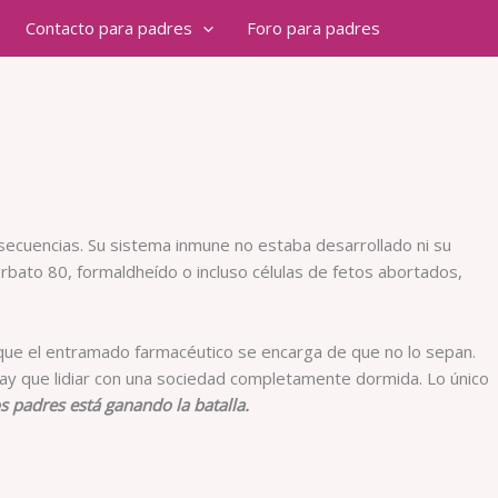
Contacto para padres
Foro para padres
onsecuencias. Su sistema inmune no estaba desarrollado ni su
orbato 80, formaldheído o incluso células de fetos abortados,
rque el entramado farmacéutico se encarga de que no lo sepan.
hay que lidiar con una sociedad completamente dormida. Lo único
 de los padres está ganando la batalla.