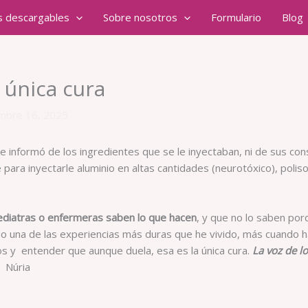
s descargables
Sobre nosotros
Formulario
Blog
 única cura
mbre 16, 2025
 me informó de los ingredientes que se le inyectaban, ni de sus c
para inyectarle aluminio en altas cantidades (neurotóxico), polis
ediatras o enfermeras saben lo que hacen
, y que no lo saben po
do una de las experiencias más duras que he vivido, más cuando 
 y entender que aunque duela, esa es la única cura.
La voz
Núria