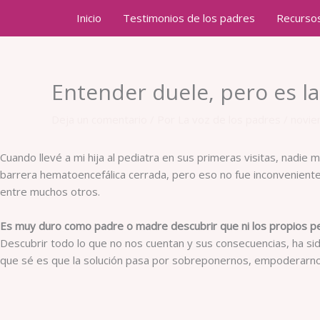
Ir
Inicio
Testimonios de los padres
Recurso
al
contenido
Entender duele, pero es la
Deja un comentario
/ Por
La voz de los padres
/
novie
Cuando llevé a mi hija al pediatra en sus primeras visitas, nadie
barrera hematoencefálica cerrada, pero eso no fue inconveniente 
entre muchos otros.
Es muy duro como padre o madre descubrir que ni los propios p
Descubrir todo lo que no nos cuentan y sus consecuencias, ha si
que sé es que la solución pasa por sobreponernos, empoderarnos