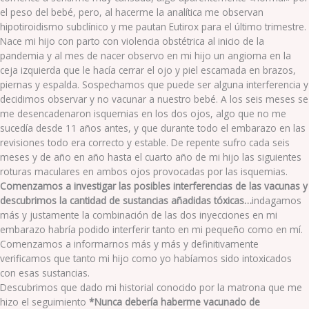
el peso del bebé, pero, al hacerme la analítica me observan
hipotiroidismo subclínico y me pautan Eutirox para el último trimestre.
Nace mi hijo con parto con violencia obstétrica al inicio de la
pandemia y al mes de nacer observo en mi hijo un angioma en la
ceja izquierda que le hacía cerrar el ojo y piel escamada en brazos,
piernas y espalda. Sospechamos que puede ser alguna interferencia y
decidimos observar y no vacunar a nuestro bebé. A los seis meses se
me desencadenaron isquemias en los dos ojos, algo que no me
sucedía desde 11 años antes, y que durante todo el embarazo en las
revisiones todo era correcto y estable. De repente sufro cada seis
meses y de año en año hasta el cuarto año de mi hijo las siguientes
roturas maculares en ambos ojos provocadas por las isquemias.
Comenzamos a investigar las posibles interferencias de las vacunas y
descubrimos la cantidad de sustancias añadidas tóxicas…
indagamos
más y justamente la combinación de las dos inyecciones en mi
embarazo habría podido interferir tanto en mi pequeño como en mí.
Comenzamos a informarnos más y más y definitivamente
verificamos que tanto mi hijo como yo habíamos sido intoxicados
con esas sustancias.
Descubrimos que dado mi historial conocido por la matrona que me
hizo el seguimiento
*Nunca debería haberme vacunado de