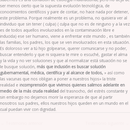
ser menos cierto que la supuesta evolución tecnológica, de
conocimientos científicos y pare de contar, no hace nada por detener,
este problema. Porque realmente es un problema, no quisiera ver al
individuo que sin tener ( culpa) ( culpa que no es de ninguno y a la vez
es de todos aquellos involucrados en la contaminación libre e
inducida) ese ser humano, viene a enfrentar este mundo , es también
las familias, los padres, los que se ven involucrados en esta situación.
Es doloroso ver a tú hijo golpearse, querer comunicarse y no poder,
buscar entenderlo y que ni siquiera te mire o escuché, gastar el alma
y la vida y no ver soluciones y que al normalizar está situación no se
le busque solución,
más que inclusión es buscar solución
gubernamental, médica, científica y al alcance de todos,
» así como
las vacunas que nos obligan a poner a nuestros hijos» la triste
realidad e i
ncomprensión que vivimos quienes salimos adelante en
medio de la más cruda realidad
del trasnocho, del estrés constante y
sin embargo no dejamos morir la esperanza de que al partir
nosotros sus padres, ellos nuestros hijos queden en un mundo en el
cual puedan vivir con dignidad.
←
Testimonio anterior
Testimonio siguiente
→